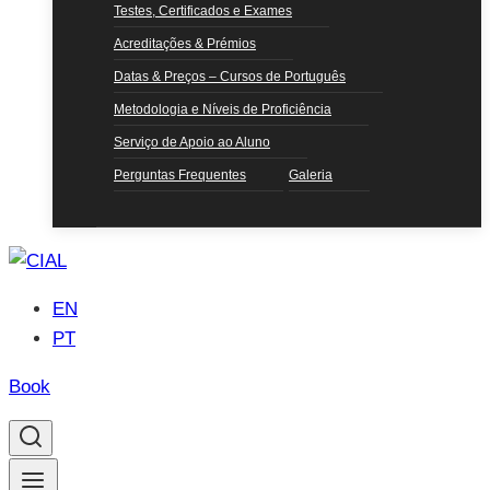
Testes, Certificados e Exames
Acreditações & Prémios
Datas & Preços – Cursos de Português
Metodologia e Níveis de Proficiência
Serviço de Apoio ao Aluno
Perguntas Frequentes
Galeria
EN
PT
Book