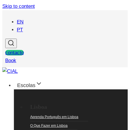
Skip to content
EN
PT
contacto
Book
Escolas
Lisboa
Aprenda Português em Lisboa
O Que Fazer em Lisboa